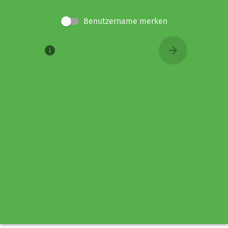
Benutzername merken
info
arrow_forward